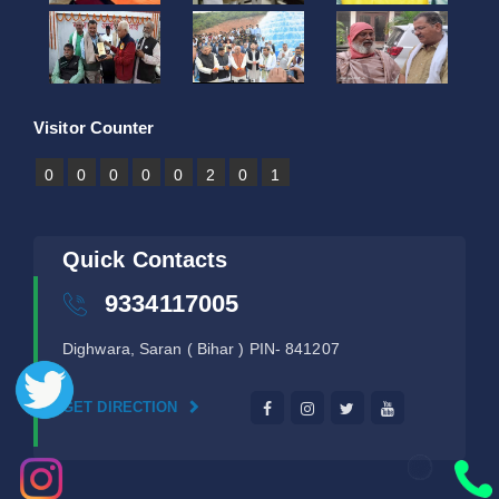
Visitor Counter
0
0
0
0
0
2
0
1
Quick Contacts
9334117005
Dighwara, Saran ( Bihar ) PIN- 841207
GET DIRECTION